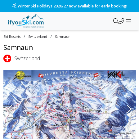
Winter Ski Holidays 2026/27 now available for early booking!
/
/
Ski Resorts
Switzerland
Samnaun
Samnaun
Switzerland