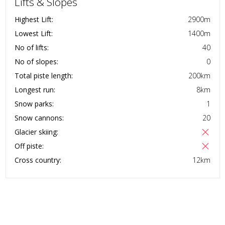
Lifts & Slopes
Highest Lift:
2900
m
Lowest Lift:
1400
m
No of lifts:
40
No of slopes:
0
Total piste length:
200
km
Longest run:
8
km
Snow parks:
1
Snow cannons:
20
Glacier skiing:
Off piste:
Cross country:
12
km