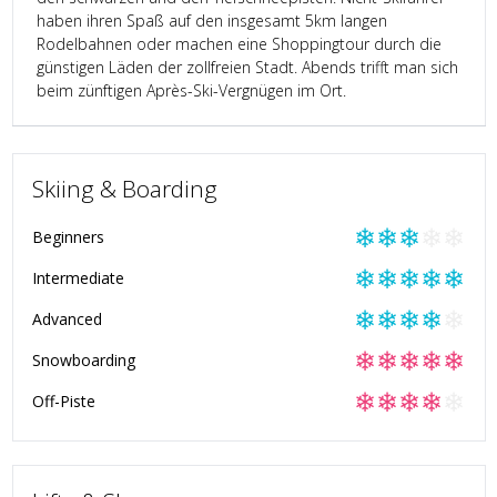
haben ihren Spaß auf den insgesamt 5km langen
Rodelbahnen oder machen eine Shoppingtour durch die
günstigen Läden der zollfreien Stadt. Abends trifft man sich
beim zünftigen Après-Ski-Vergnügen im Ort.
Skiing & Boarding
❄
❄
❄
❄
❄
Beginners
❄
❄
❄
❄
❄
Intermediate
❄
❄
❄
❄
❄
Advanced
❄
❄
❄
❄
❄
Snowboarding
❄
❄
❄
❄
❄
Off-Piste