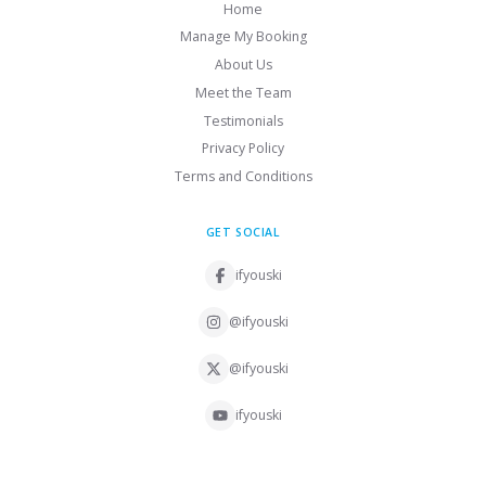
Home
Manage My Booking
About Us
Meet the Team
Testimonials
Privacy Policy
Terms and Conditions
GET SOCIAL
ifyouski
@ifyouski
@ifyouski
ifyouski